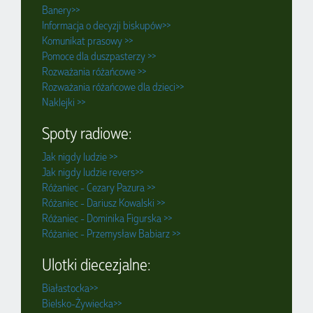
Banery>>
Informacja o decyzji biskupów>>
Komunikat prasowy >>
Pomoce dla duszpasterzy >>
Rozważania różańcowe >>
Rozważania różańcowe dla dzieci>>
Naklejki >>
Spoty radiowe:
Jak nigdy ludzie >>
Jak nigdy ludzie revers>>
Różaniec - Cezary Pazura >>
Różaniec - Dariusz Kowalski >>
Różaniec - Dominika Figurska >>
Różaniec - Przemysław Babiarz >>
Ulotki diecezjalne:
Białastocka>>
Bielsko-Żywiecka>>