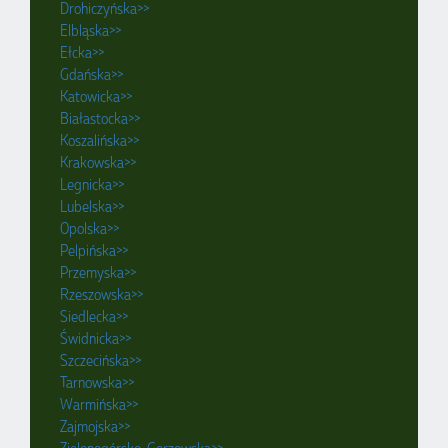
Drohiczyńska>>
Elbląska>>
Ełcka>>
Gdańska>>
Katowicka>>
Białastocka>>
Koszalińska>>
Krakowska>>
Legnicka>>
Lubelska>>
Opolska>>
Pelpińska>>
Przemyska>>
Rzeszowska>>
Siedlecka>>
Świdnicka>>
Szczecińska>>
Tarnowska>>
Warmińska>>
Zajmojska>>
Zielonogórsko-Gorzowska>>