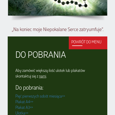
„Na koniec moje Niepokalane Serce zatryumfuje”.
POWRÓT DO MENU
DO POBRANIA
Aby zamówić większą ilość ulotek lub plakatów
skontaktuj się z
nami
.
Do pobrania:
Pięć pierwszych sobót miesiąca>>
Plakat A4>>
Plakat A3>>
Ulotka>>