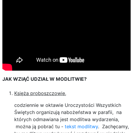
JAK WZIĄĆ UDZIAŁ W MODLITWIE?
Księża proboszczowie
,
codziennie w oktawie Uroczystości Wszystkich
Świętych organizują nabożeństwa w parafii, na
których odmawiana jest modlitwa wydarzenia,
można ją pobrać tu -
tekst modlitwy
. Zachęcamy,