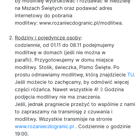
by modlitwę wydrukować i rozdawać w niedzielę
na Mszach Świętych oraz podawać adres
internetowy do pobrania
modlitwy: www.rozaniecdogranic.pl/modlitwa.
Rodziny i pojedyncze osoby
:
codziennie, od 01.11 do 08.11 podejmujemy
modlitwę w domach (jeśli nie można w
parafii). Przygotowujemy w domu miejsce
modlitwy. Stolik, świeczka, Pismo Święte. Po
prostu odmawiamy modlitwę, którą znajdziecie
TU
.
Jeśli możecie to zachęcamy, by odmówić więcej
części różańca. Nawet wszystkie 4! :) Godzina
podjęcia modlitwy nie ma znaczenia.
Jeśli, jednak pragniecie przeżyć to wspólnie z nami
to zapraszamy na transmisję z czuwania i
modlitwy.
​​​​​​​
Wszystkie transmisje na stronie
www.rozaniecdogranic.pl
. Codziennie o godzinie
19:00.