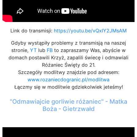
Link do transmisji:
https://youtu.be/vQxIY2JMsAM
Gdyby wystąpiły problemy z transmisją na naszej
stronie,
YT
lub
FB
to zapraszamy Was, abyście w
domach postawili Krzyż, zapalili świecę i odmawiali
Różaniec Święty do 21.
Szczegóły modlitwy znajdzie pod adresem:
www.rozaniecdogranic.pl/modlitwa
Łączmy się w modlitwie gdziekolwiek jeteśmy!
"Odmawiajcie gorliwie różaniec" - Matka
Boża - Gietrzwałd